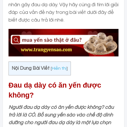
nhân gây đau dạ dày. Vậy hãy cùng đi tìm lời giải
đáp của vấn đề này trong bài viết dưới đây để
biết được câu trả lời nhé.
Nội Dung Bài Viết
[
Hiển thị
]
Đau dạ dày có ăn yến được
không?
Người đau dạ dày có ăn yến được không? câu
trả lời là CÓ. Bổ sung yến sào vào chế độ dinh
dưỡng cho người đau dạ dày là một lựa chọn