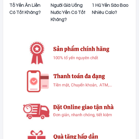
Tổ Yến Ăn Liền
Người Già Uống
1 Hũ Yến Sào Bao
Có Tốt Không?
Nước Yến Có Tốt
Nhiêu Calo?
Không?