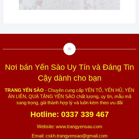
Nơi bán Yến Sào Uy Tín và Đáng Tin
Cậy dành cho bạn
TRANG YẾN SÀO
- Chuyên cung cấp YẾN TỔ, YẾN HŨ, YẾN
ĂN LIỀN, QUÀ TẶNG YẾN SÀO chất lượng, uy tín, mẫu mã
sang trọng, giá thành hợp lý và luôn kèm theo ưu đãi
Hotline: 0337 339 467
Website: www.trangyensao.com
Email: cskh.trangyensao@gmail.com