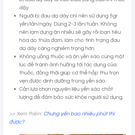
dậy.
Người bị đau dạ dày chỉ nên sử dụng 5gr
yến/lần/ngày. Dùng 2-3 lần/tuần. Không
nên lạm dụng ăn nhiều sẽ gây rối loạn tiêu
hóa do thừa đạm, làm cho tình trạng đau
dạ dày càng nghiêm trọng hơn.
Không uống thuốc và ăn yến sào cùng một
lúc để tránh ảnh hưởng tới tác dụng của
thuốc, đồng thời giúp cơ thể hấp thu trọn
vẹn được dinh dưỡng trong yến sào.
Cần lựa chọn nguyên liệu yến sào chất
lượng để đảm bảo sức khỏe người sử dụng.
>> Xem thêm:
Chưng yến bao nhiêu phút thì
được?