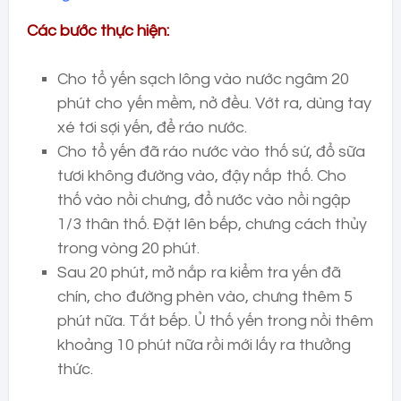
Các bước thực hiện:
Cho tổ yến sạch lông vào nước ngâm 20
phút cho yến mềm, nở đều. Vớt ra, dùng tay
xé tơi sợi yến, để ráo nước.
Cho tổ yến đã ráo nước vào thố sứ, đổ sữa
tươi không đường vào, đậy nắp thố. Cho
thố vào nồi chưng, đổ nước vào nồi ngập
1/3 thân thố. Đặt lên bếp, chưng cách thủy
trong vòng 20 phút.
Sau 20 phút, mở nắp ra kiểm tra yến đã
chín, cho đường phèn vào, chưng thêm 5
phút nữa. Tắt bếp. Ủ thố yến trong nồi thêm
khoảng 10 phút nữa rồi mới lấy ra thưởng
thức.