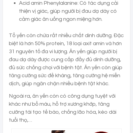
Acid amin Phenylalanine: Có tác dụng cải
thiện vị giác, giúp người bị đau dạ dày có
cảm giác ăn uống ngon miệng hơn.
Tổ yến còn chứa rất nhiều chất dinh dưỡng. Đặc
biệt là hơn 50% protein, 18 loại axit amin và hơn
31 nguyên tố đa vi lượng. Ăn yến giúp người bị
đau dạ dày được cung cấp đầy đủ dinh dưỡng,
đủ sức chống chọi với bệnh tật. Ăn yến còn giúp
tăng cường sức đề kháng, tăng cường hệ miễn
dịch, giúp ngăn chặn nhiều bệnh tật khác.
Ngoài ra, ăn yến còn có công dụng tuyệt vời
khác như bổ máu, hỗ trợ xương khớp, tăng
cường tái tạo tế bào, chống lão hóa, kéo dài
tuổi thọ,…