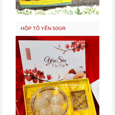
HỘP TỔ YẾN 50GR