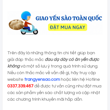
Trên đây là những thông tin chi tiết giúp bạn
giải đáp thắc mắc
đau dạ dày có ăn yến được
không
và một số lưu ý trong quá trình sử dụng.
Nếu còn thắc mắc về vấn đề gì, hãy truy cập
website
trangyensao.com
hoặc liên hệ Hotline
0337.339.467
để được tư vấn cũng như đặt mua
các sản phẩm yến sào chất lượng và cập nhật
các chương trình khuyến mãi hấp dẫn.