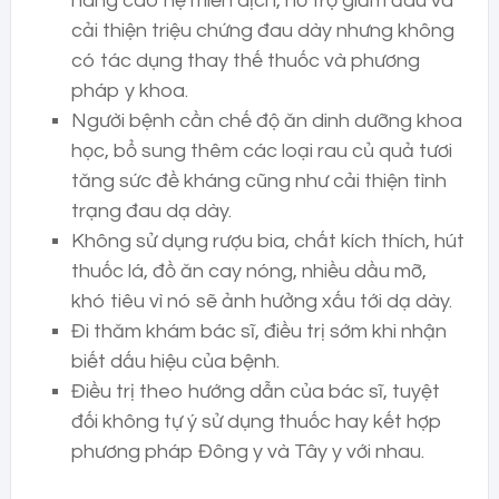
nâng cao hệ miễn dịch, hỗ trợ giảm đau và
cải thiện triệu chứng đau dày nhưng không
có tác dụng thay thế thuốc và phương
pháp y khoa.
Người bệnh cần chế độ ăn dinh dưỡng khoa
học, bổ sung thêm các loại rau củ quả tươi
tăng sức đề kháng cũng như cải thiện tình
trạng đau dạ dày.
Không sử dụng rượu bia, chất kích thích, hút
thuốc lá, đồ ăn cay nóng, nhiều dầu mỡ,
khó tiêu vì nó sẽ ảnh hưởng xấu tới dạ dày.
Đi thăm khám bác sĩ, điều trị sớm khi nhận
biết dấu hiệu của bệnh.
Điều trị theo hướng dẫn của bác sĩ, tuyệt
đối không tự ý sử dụng thuốc hay kết hợp
phương pháp Đông y và Tây y với nhau.