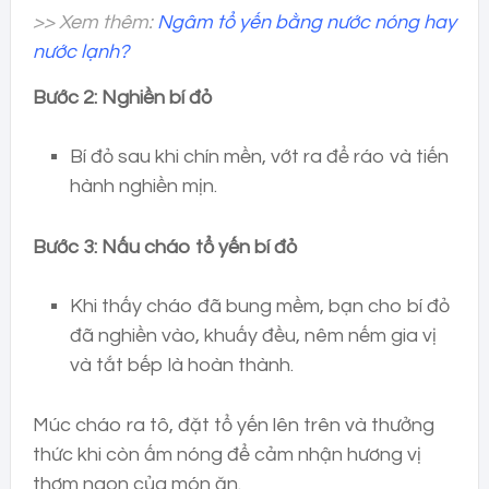
>> Xem thêm:
Ngâm tổ yến bằng nước nóng hay
nước lạnh?
Bước 2: Nghiền bí đỏ
Bí đỏ sau khi chín mền, vớt ra để ráo và tiến
hành nghiền mịn.
Bước 3: Nấu cháo tổ yến bí đỏ
Khi thấy cháo đã bung mềm, bạn cho bí đỏ
đã nghiền vào, khuấy đều, nêm nếm gia vị
và tắt bếp là hoàn thành.
Múc cháo ra tô, đặt tổ yến lên trên và thưởng
thức khi còn ấm nóng để cảm nhận hương vị
thơm ngon của món ăn.