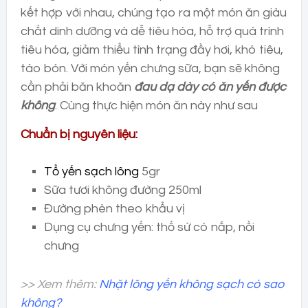
kết hợp với nhau, chúng tạo ra một món ăn giàu
chất dinh dưỡng và dễ tiêu hóa, hỗ trợ quá trình
tiêu hóa, giảm thiểu tình trạng đầy hơi, khó tiêu,
táo bón. Với món yến chưng sữa, bạn sẽ không
cần phải băn khoăn
đau dạ dày có ăn yến được
không
. Cùng thực hiện món ăn này như sau
Chuẩn bị nguyên liệu:
Tổ yến sạch lông
5gr
Sữa tươi không đường 250ml
Đường phèn theo khẩu vị
Dụng cụ chưng yến: thố sứ có nắp, nồi
chưng
>> Xem thêm:
Nhặt lông yến không sạch có sao
không?