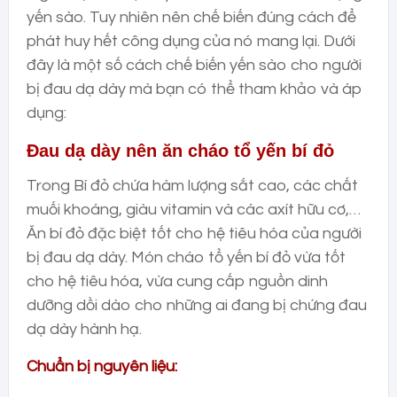
yến sào. Tuy nhiên nên chế biến đúng cách để
phát huy hết công dụng của nó mang lại. Dưới
đây là một số cách chế biến yến sào cho người
bị đau dạ dày mà bạn có thể tham khảo và áp
dụng:
Đau dạ dày nên ăn cháo tổ yến bí đỏ
Trong Bí đỏ chứa hàm lượng sắt cao, các chất
muối khoáng, giàu vitamin và các axít hữu cơ,…
Ăn bí đỏ đặc biệt tốt cho hệ tiêu hóa của người
bị đau dạ dày. Món cháo tổ yến bí đỏ vừa tốt
cho hệ tiêu hóa, vừa cung cấp nguồn dinh
dưỡng dồi dào cho những ai đang bị chứng đau
dạ dày hành hạ.
Chuẩn bị nguyên liệu: