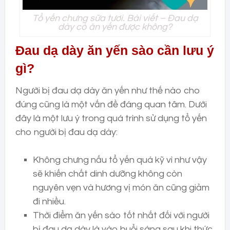
Tổ yến chưng sữa tươi. Bài viết – Đau dạ
dày có ăn yến được không?
Đau dạ dày ăn yến sào cần lưu ý
gì?
Người bị đau dạ dày ăn yến như thế nào cho
đúng cũng là một vấn đề đáng quan tâm. Dưới
đây là một lưu ý trong quá trình sử dụng tổ yến
cho người bị đau dạ dày:
Không chưng nấu tổ yến quá kỹ vì như vậy
sẽ khiến chất dinh dưỡng không còn
nguyên vẹn và hương vị món ăn cũng giảm
đi nhiều.
Thời điểm ăn yến sào tốt nhất đối với người
bị đau dạ dày là vào buổi sáng sau khi thức