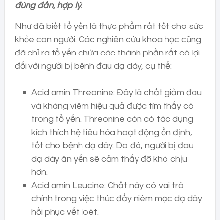
đúng đắn, hợp lý.
Như đã biết tổ yến là thực phẩm rất tốt cho sức
khỏe con người. Các nghiên cứu khoa học cũng
đã chỉ ra tổ yến chứa các thành phần rất có lợi
đối với người bị bệnh đau dạ dày, cụ thể:
Acid amin Threonine: Đây là chất giảm đau
và kháng viêm hiệu quả được tìm thấy có
trong tổ yến. Threonine còn có tác dụng
kích thích hệ tiêu hóa hoạt động ổn định,
tốt cho bệnh dạ dày. Do đó, người bị đau
dạ dày ăn yến sẽ cảm thấy đỡ khó chịu
hơn.
Acid amin Leucine: Chất này có vai trò
chính trong việc thúc đẩy niêm mạc dạ dày
hồi phục vết loét.