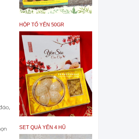
HỘP TỔ YẾN 50GR
 đáo,
SET QUÀ YẾN 4 HŨ
họn