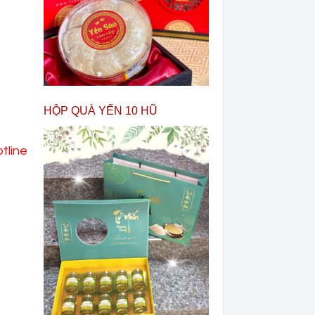
HỘP QUÀ YẾN 10 HŨ
tline