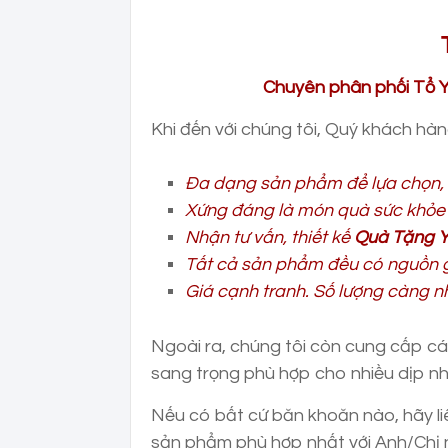
Chuyên phân phối Tổ Yế
Khi đến với chúng tôi, Quý khách hà
Đa dạng sản phẩm để lựa chọn, 
Xứng đáng là món quà sức khỏe c
Nhận tư vấn, thiết kế
Quà Tặng Y
Tất cả sản phẩm đều có nguồn g
Giá cạnh tranh. Số lượng càng nh
Ngoài ra, chúng tôi còn cung cấp c
sang trọng phù hợp cho nhiều dịp như 
Nếu có bất cứ băn khoăn nào, hãy liê
sản phẩm phù hợp nhất với Anh/Chị 