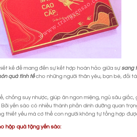
iết kế để mang đến sự kết hợp hoàn hảo giữa sự
sang 
ón quà tinh tế
cho những người thân yêu, bạn bè, đối tá
hể, chống suy nhược, giúp ăn ngon miệng, ngủ sâu giấc, g
 Bởi yến sào có nhiều thành phần dinh dưỡng quan trọn
ng thiết yếu mà cơ thể con người không tự tổng hợp đượ
ho hộp quà tặng yến sào: