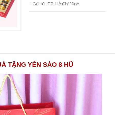
– Gửi từ : TP. Hồ Chí Minh.
À TẶNG YẾN SÀO 8 HŨ