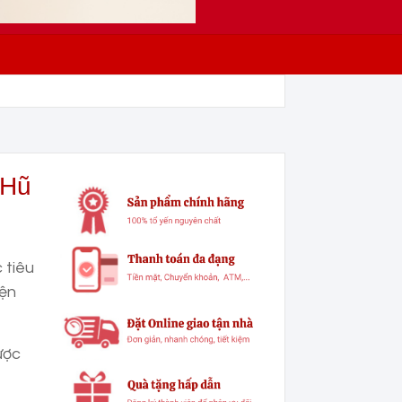
 Hũ
 tiêu
iện
ược