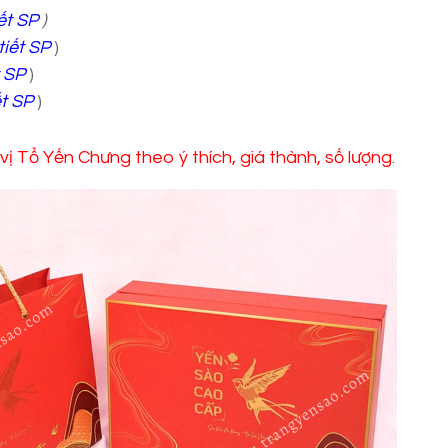
iết SP
)
tiết SP
)
t SP
)
ết SP
)
ị Tổ Yến Chưng theo ý thích, giá thành, số lượng.