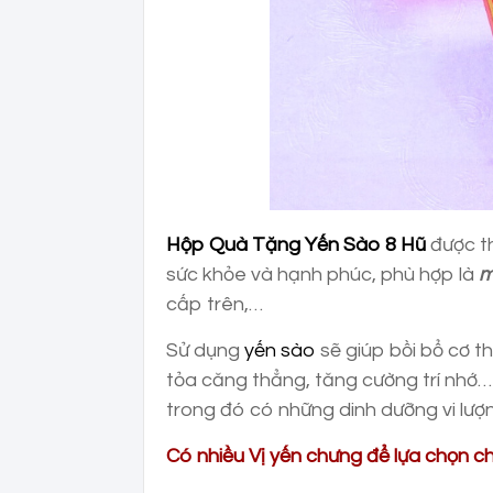
Hộp Quà Tặng Yến Sào 8 Hũ
được th
sức khỏe và hạnh phúc, phù hợp là
m
cấp trên,…
Sử dụng
yến sào
sẽ giúp bồi bổ cơ t
tỏa căng thẳng, tăng cường trí nhớ…
trong đó có những dinh dưỡng vi lượ
Có nhiều Vị yến chưng để lựa chọn c