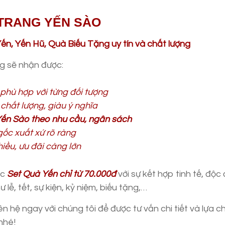
TRANG YẾN SÀO
n, Yến Hũ, Quà Biếu Tặng uy tín và chất lượng
ng sẽ nhận được:
phù hợp với từng đối tượng
hất lượng, giàu ý nghĩa
ến Sào theo nhu cầu, ngân sách
ốc xuất xứ rõ ràng
iều, ưu đãi càng lớn
ác
Set Quà Yến chỉ từ 70.000đ
với sự kết hợp tinh tế, độc
lễ, tết, sự kiện, kỷ niệm, biếu tặng,…
n hệ ngay với chúng tôi để được tư vấn chi tiết và lựa c
nhé!