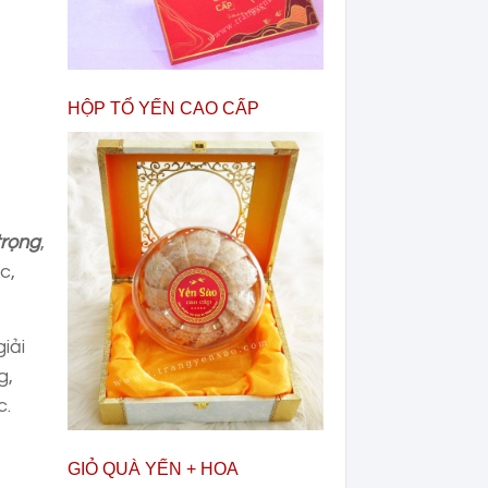
HỘP TỔ YẾN CAO CẤP
trọng
,
c,
iải
g,
c.
GIỎ QUÀ YẾN + HOA