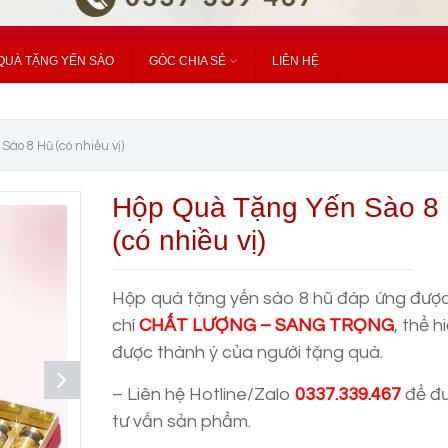
QUÀ TẶNG YẾN SÀO
GÓC CHIA SẺ
LIÊN HỆ
ào 8 Hũ (có nhiều vị)
Hộp Quà Tặng Yến Sào 8
(có nhiều vị)
Hộp quà tặng yến sào 8 hũ đáp ứng được
chí
CHẤT LƯỢNG – SANG TRỌNG
, thể h
được thành ý của người tặng quà.
– Liên hệ Hotline/Zalo
0337.339.467
để đ
tư vấn sản phẩm.