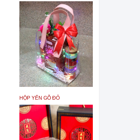
HỘP YẾN GỖ ĐỎ