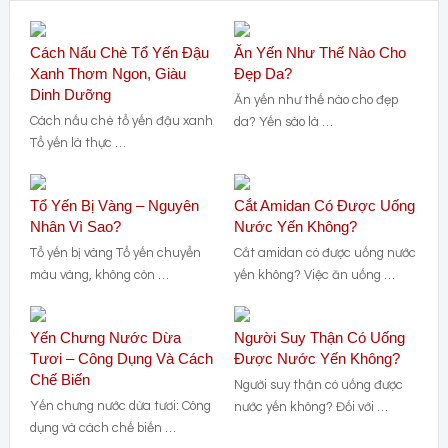
Cách Nấu Chè Tổ Yến Đậu
Ăn Yến Như Thế Nào Cho
Xanh Thơm Ngon, Giàu
Đẹp Da?
Dinh Dưỡng
Ăn yến như thế nào cho đẹp
Cách nấu chè tổ yến đậu xanh
da? Yến sào là …
Tổ yến là thực …
Tổ Yến Bị Vàng – Nguyên
Cắt Amidan Có Được Uống
Nhân Vì Sao?
Nước Yến Không?
Tổ yến bị vàng Tổ yến chuyển
Cắt amidan có được uống nước
màu vàng, không còn …
yến không? Việc ăn uống …
Yến Chưng Nước Dừa
Người Suy Thận Có Uống
Tươi – Công Dụng Và Cách
Được Nước Yến Không?
Chế Biến
Người suy thận có uống được
Yến chưng nước dừa tươi: Công
nước yến không? Đối với …
dụng và cách chế biến …