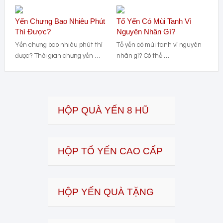
Yến Chưng Bao Nhiêu Phút
Tổ Yến Có Mùi Tanh Vì
Thì Được?
Nguyên Nhân Gì?
Yến chưng bao nhiêu phút thì
Tổ yến có mùi tanh vì nguyên
được? Thời gian chưng yến …
nhân gì? Có thể …
HỘP QUÀ YẾN 8 HŨ
HỘP TỔ YẾN CAO CẤP
HỘP YẾN QUÀ TẶNG