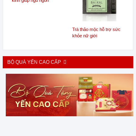
kinh giúp ngủ ngon
Trà thảo mộc hỗ trợ sức
khỏe nữ giới
BỘ QUÀ YẾN CAO CẤP