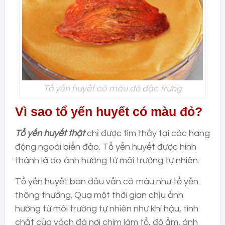
Tổ yến huyết có màu đỏ đặc trưng
Vì sao tổ yến huyết có màu đỏ?
Tổ yến huyết thật
chỉ được tìm thấy tại các hang
động ngoài biển đảo. Tổ yến huyết được hình
thành là do ảnh hưởng từ môi trường tự nhiên.
Tổ yến huyết ban đầu vẫn có màu như tổ yến
thông thường. Qua một thời gian chịu ảnh
hưởng từ môi trường tự nhiên như khí hậu, tính
chất của vách đá nơi chim làm tổ, độ ẩm, ánh