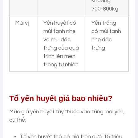
khoảng
700-800kg
Mùi vị
Yến huyết có
Yến trắng
mùi tanh nhẹ
có mùi tanh
và mùi đặc
nhẹ đặc
trưng của quá
trưng
trình lên men
trong tự nhiên
Tổ yến huyết giá bao nhiêu?
Mức giá yến huyết tùy thuộc vào từng loại yến,
cụ thể:
Tổ yến huyết thô có giá trên dưới 15 triệu