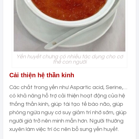
Yến huyết chưng có nhiều tác dụng cho cơ
thể con người
Cải thiện hệ thần kinh
Các chất trong yến như Aspartic acid, Serine,…
có khả năng hỗ trợ cải thiện hoạt động của hệ
thống thần kinh, giúp tái tạo tế bào não, giúp
phòng ngừa nguy cơ suy giảm trí nhớ sớm, giúp
người già trở nên minh mẫn hơn. Người thường
xuyên làm việc trí óc nên bổ sung yến huyết.