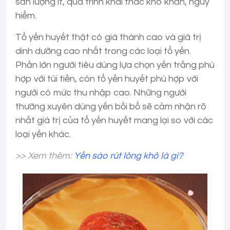
sản lượng ít, quá trình khai thác khó khăn, nguy
hiểm.
Tổ yến huyết thật có giá thành cao và giá trị
dinh dưỡng cao nhất trong các loại tổ yến.
Phần lớn người tiêu dùng lựa chọn yến trắng phù
hợp với túi tiền, còn tổ yến huyết phù hợp với
người có mức thu nhập cao. Những người
thường xuyên dùng yến bồi bổ sẽ cảm nhận rõ
nhất giá trị của tổ yến huyết mang lại so với các
loại yến khác.
>> Xem thêm:
Yến sào rút lông khô là gì?