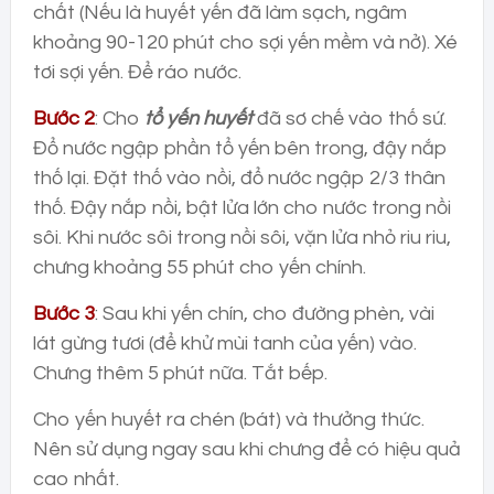
chất (Nếu là huyết yến đã làm sạch, ngâm
khoảng 90-120 phút cho sợi yến mềm và nở). Xé
tơi sợi yến. Để ráo nước.
Bước 2
: Cho
tổ yến huyết
đã sơ chế vào thố sứ.
Đổ nước ngập phần tổ yến bên trong, đậy nắp
thố lại. Đặt thố vào nồi, đổ nước ngập 2/3 thân
thố. Đậy nắp nồi, bật lửa lớn cho nước trong nồi
sôi. Khi nước sôi trong nồi sôi, vặn lửa nhỏ riu riu,
chưng khoảng 55 phút cho yến chính.
Bước 3
: Sau khi yến chín, cho đường phèn, vài
lát gừng tươi (để khử mùi tanh của yến) vào.
Chưng thêm 5 phút nữa. Tắt bếp.
Cho yến huyết ra chén (bát) và thưởng thức.
Nên sử dụng ngay sau khi chưng để có hiệu quả
cao nhất.