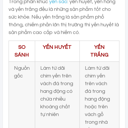
Trong phân khúc
yến sào
: yến huyết, yến hồng
và yến trắng đều là những sản phẩm tốt cho
sức khỏe. Nếu yến trắng là sản phẩm phổ
thông, chiếm phần lớn thị trường thì yến huyết là
sản phẩm cao cấp và hiếm có.
SO
YẾN HUYẾT
YẾN
SÁNH
TRẮNG
Nguồn
Làm từ dãi
Làm từ dãi
gốc
chim yến trên
chim yến
vách đá trong
trên vách
hang động có
đá trong
chứa nhiều
hang động
khoáng chất
hoặc trên
tự nhiên
vách gỗ
trong nhà