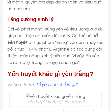
là một bí quyết làm đẹp da an toàn và hiệu quả
cho chị em.
Tăng cường sinh lý
Đối với phái mạnh, dùng yến với liều lượng vừa đủ
giúp cải thiện các vấn đề sinh lý. Có thể nói
tổ
yến huyết
là thực phẩm “vàng” với cánh mày râu
bởi chứa 11,4% chất L-Arginine có tác dụng cải
thiện chức năng sinh lý hiệu quả. Vì vậy, ăn yến
sẽ rất có lợi trong “chuyện chăn gối”.
Yến huyết khác gì yến trắng?
>> Xem thêm:
Tổ yến tinh chế là gì?
Yến huyết khác gì yến trắng?