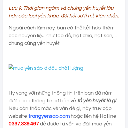
Lưu ý: Thời gian ngâm và chưng yến huyết lâu
hơn các loại yến khác, đòi hỏi sự tỉ mỉ, kiên nhẫn.
Ngoài cách làm này, bạn có thể kết hợp thêm
các nguyên liệu như táo đỏ, hạt chia, hạt sen,…
chưng cùng yến huyết.
Hy vọng với những thông tin trên bạn đã nắm
được các thông tin cơ bản về
tổ yến huyết là gì
.
Nếu còn thắc mắc về vấn đề gì, hãy truy cập
website
trangyensao.com
hoặc liên hệ Hotline
0337.339.467
để được tư vấn và đặt mua yến