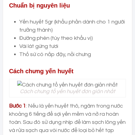
Chuẩn bị nguyên liệu
Yến huyết 5gr (khẩu phần dành cho 1 người
trưởng thành)
Đường phèn (tùy theo khẩu vị)
Vài lát gừng tươi
Thố sứ có nắp đậy, nồi chưng
Cách chưng yến huyết
Cách chưng tổ yến huyết đơn giản nhất
Bước 1
: Nếu là yến huyết thô, ngâm trong nước
khoảng 6 tiếng để sợi yến mềm và nở ra hoàn
toàn. Sau đó sử dụng nhíp để làm sạch lông yến
và rửa sạch qua vòi nước để loại bỏ hết tạp