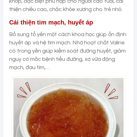
khớp, đặc biệt phù hợp cho người cao tuổi, cải
thiện chiều cao, chắc khỏe xương cho trẻ nhỏ.
Cải thiện tim mạch, huyết áp
Bổ sung tổ yến một cách khoa học giúp ổn định
huyết áp và hệ tim mạch. Nhờ hoạt chất Valine
có trong yến giúp kiểm soát đường huyết, giảm
nguy cơ mắc bệnh tiểu đường, xơ vữa động
mạch, đau tim,…