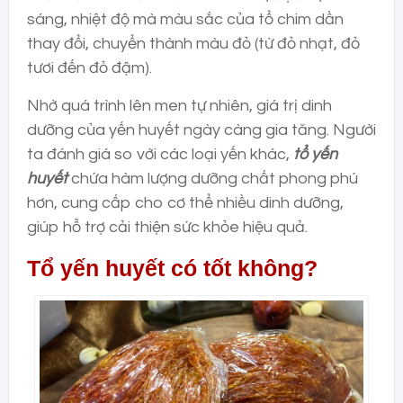
sáng, nhiệt độ mà màu sắc của tổ chim dần
thay đổi, chuyển thành màu đỏ (từ đỏ nhạt, đỏ
tươi đến đỏ đậm).
Nhờ quá trình lên men tự nhiên, giá trị dinh
dưỡng của yến huyết ngày càng gia tăng. Người
ta đánh giá so với các loại yến khác,
tổ yến
huyết
chứa hàm lượng dưỡng chất phong phú
hơn, cung cấp cho cơ thể nhiều dinh dưỡng,
giúp hỗ trợ cải thiện sức khỏe hiệu quả.
Tổ yến huyết có tốt không?