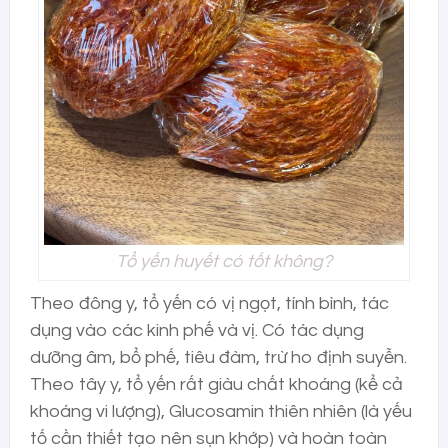
Tổ yến huyết có tốt không?
Theo đông y, tổ yến có vị ngọt, tính bình, tác
dụng vào các kinh phế và vị. Có tác dụng
dưỡng âm, bổ phế, tiêu đàm, trừ ho định suyễn.
Theo tây y, tổ yến rất giàu chất khoáng (kể cả
khoáng vi lượng), Glucosamin thiên nhiên (là yếu
tố cần thiết tạo nên sụn khớp) và hoàn toàn