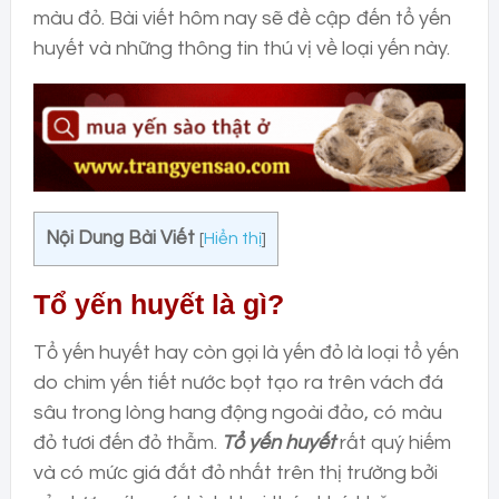
màu đỏ. Bài viết hôm nay sẽ đề cập đến tổ yến
huyết và những thông tin thú vị về loại yến này.
Nội Dung Bài Viết
[
Hiển thị
]
Tổ yến huyết là gì?
Tổ yến huyết hay còn gọi là yến đỏ là loại tổ yến
do chim yến tiết nước bọt tạo ra trên vách đá
sâu trong lòng hang động ngoài đảo, có màu
đỏ tươi đến đỏ thẫm.
Tổ yến huyết
rất quý hiếm
và có mức giá đắt đỏ nhất trên thị trường bởi