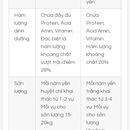
yến
Hàm
Chứa đầy đủ
Chứa
lượng
Protein, Acid
Protein,
dinh
Amin, Vitamin.
Acid Amin,
dưỡng
Đặc biệt là
Vitamin.
hàm lượng
Hàm lượng
khoáng chất
khoáng
vượt trội chiếm
chất 20%
28%
Sản
Mỗi năm yến
Mỗi năm yến
lượng
huyết chỉ khai
trắng khai
thác từ 1-2 vụ.
thác từ 3-4
Mỗi vụ cho
vụ. Mỗi vụ
sản lượng 15-
cho sản
20kg
lượng