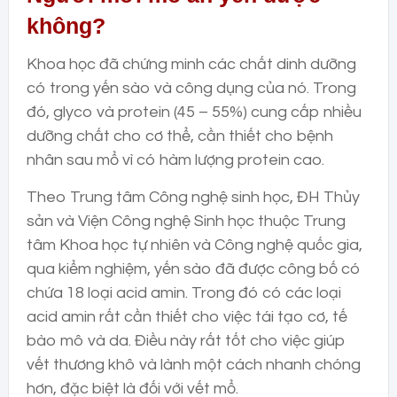
không?
Khoa học đã chứng minh các chất dinh dưỡng
có trong yến sào và công dụng của nó. Trong
đó, glyco và protein (45 – 55%) cung cấp nhiều
dưỡng chất cho cơ thể, cần thiết cho bệnh
nhân sau mổ vì có hàm lượng protein cao.
Theo Trung tâm Công nghệ sinh học, ĐH Thủy
sản và Viện Công nghệ Sinh học thuộc Trung
tâm Khoa học tự nhiên và Công nghệ quốc gia,
qua kiểm nghiệm, yến sào đã được công bố có
chứa 18 loại acid amin. Trong đó có các loại
acid amin rất cần thiết cho việc tái tạo cơ, tế
bào mô và da. Điều này rất tốt cho việc giúp
vết thương khô và lành một cách nhanh chóng
hơn, đặc biệt là đối với vết mổ.