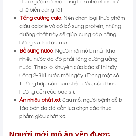
cho người mới mổ càng hạn chế nhiều sự
chế biến càng tốt.
Tăng cường calo
: Nên chọn loại thực phẩm
giàu calorie và có bổ sung protein, những
dưỡng chất này sẽ giúp cung cấp năng
lượng và tái tạo mô.
Bổ sung nước
: Người mới mổ bị mất khá
nhiều nước do đó phải tăng cường uống
nước. Theo lời khuyên của bác sĩ thì hãy
uống 2-3 lít nước mỗi ngày. (Trong một số
trường hợp cần hạn chế nước, cần theo
hướng dẫn của bác sĩ).
Ăn nhiều chất xơ
: Sau mổ, người bệnh dễ bị
táo bón do đó cần lựa chọn các thực
phẩm giàu chất xơ.
Người mới mổ ăn yến được