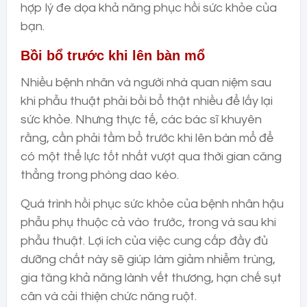
hợp lý đe dọa khả năng phục hồi sức khỏe của
bạn.
Bồi bổ trước khi lên bàn mổ
Nhiều bệnh nhân và người nhà quan niệm sau
khi phẫu thuật phải bồi bổ thật nhiều để lấy lại
sức khỏe. Nhưng thực tế, các bác sĩ khuyên
rằng, cần phải tầm bổ trước khi lên bàn mổ để
có một thể lực tốt nhất vượt qua thời gian căng
thẳng trong phòng dao kéo.
Quá trình hồi phục sức khỏe của bệnh nhân hậu
phẫu phụ thuộc cả vào trước, trong và sau khi
phẫu thuật. Lợi ích của việc cung cấp đầy đủ
dưỡng chất này sẽ giúp làm giảm nhiễm trùng,
gia tăng khả năng lành vết thương, hạn chế sụt
cân và cải thiện chức năng ruột.