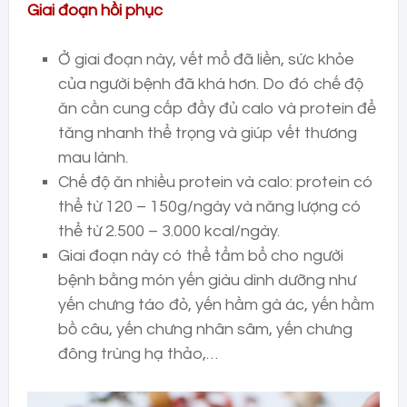
Giai đoạn hồi phục
Ở giai đoạn này, vết mổ đã liền, sức khỏe
của người bệnh đã khá hơn. Do đó chế độ
ăn cần cung cấp đầy đủ calo và protein để
tăng nhanh thể trọng và giúp vết thương
mau lành.
Chế độ ăn nhiều protein và calo: protein có
thể từ 120 – 150g/ngày và năng lượng có
thể từ 2.500 – 3.000 kcal/ngày.
Giai đoạn này có thể tẩm bổ cho người
bệnh bằng món yến giàu dinh dưỡng như
yến chưng táo đỏ, yến hầm gà ác, yến hầm
bồ câu, yến chưng nhân sâm, yến chưng
đông trùng hạ thảo,…