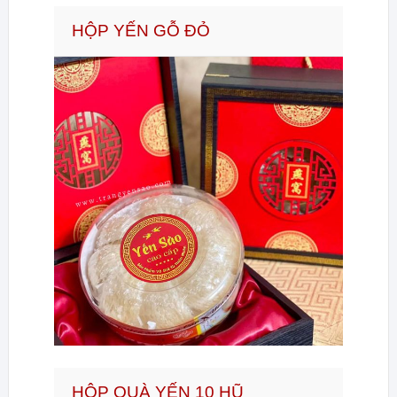
HỘP YẾN GỖ ĐỎ
HỘP QUÀ YẾN 10 HŨ