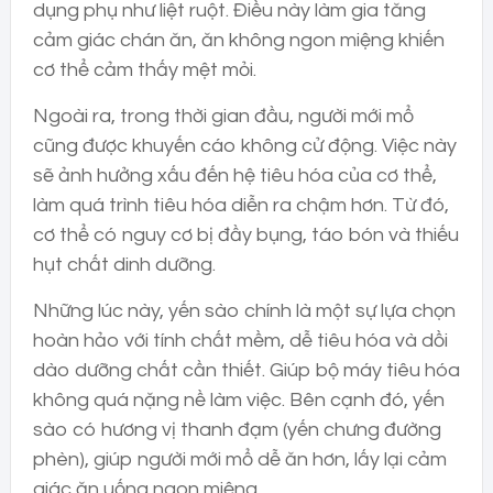
dụng phụ như liệt ruột. Điều này làm gia tăng
cảm giác chán ăn, ăn không ngon miệng khiến
cơ thể cảm thấy mệt mỏi.
Ngoài ra, trong thời gian đầu, người mới mổ
cũng được khuyến cáo không cử động. Việc này
sẽ ảnh hưởng xấu đến hệ tiêu hóa của cơ thể,
làm quá trình tiêu hóa diễn ra chậm hơn. Từ đó,
cơ thể có nguy cơ bị đầy bụng, táo bón và thiếu
hụt chất dinh dưỡng.
Những lúc này, yến sào chính là một sự lựa chọn
hoàn hảo với tính chất mềm, dễ tiêu hóa và dồi
dào dưỡng chất cần thiết. Giúp bộ máy tiêu hóa
không quá nặng nề làm việc. Bên cạnh đó, yến
sào có hương vị thanh đạm (yến chưng đường
phèn), giúp người mới mổ dễ ăn hơn, lấy lại cảm
giác ăn uống ngon miệng.