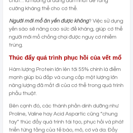
chất… là hướng đi đúng đắn nhất để tăng
cường kháng thể cho cơ thể.
Người mới mổ ăn yến được không
? Việc sử dụng
yến sào sẽ nâng cao sức đề kháng, giúp cơ thể
người mới mổ chống chọi được nguy cơ nhiễm
trùng.
Thúc đẩy quá trình phục hồi của vết mổ
Hàm lượng Protein lớn lên tới 55% chính là điểm
mạnh giúp bù đắp và cung cấp một lượng lớn
năng lượng đã mất đi của cơ thể trong quá trình
phẫu thuật.
Bên cạnh đó, các thành phần dinh dưỡng như
Proline, Valine hay Acid Aspartic cũng “chung
tay” thúc đẩy quá trình tái tạo, phục hồi và phát
triển từng tầng của tế bào, mô, cơ và da. Đẩy