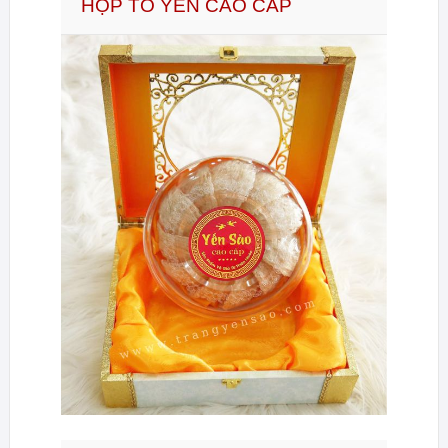
HỘP TỔ YẾN CAO CẤP