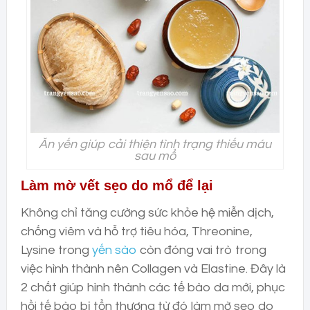
Ăn yến giúp cải thiện tình trạng thiếu máu
sau mổ
Làm mờ vết sẹo do mổ để lại
Không chỉ tăng cường sức khỏe hệ miễn dịch,
chống viêm và hỗ trợ tiêu hóa, Threonine,
Lysine trong
yến sào
còn đóng vai trò trong
việc hình thành nên Collagen và Elastine. Đây là
2 chất giúp hình thành các tế bào da mới, phục
hồi tế bào bị tổn thương từ đó làm mờ sẹo do