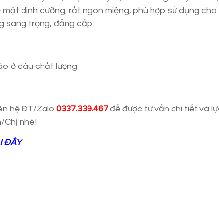
 mặt dinh dưỡng, rất ngon miệng, phù hợp sử dụng cho
ng sang trọng, đẳng cấp.
iên hệ ĐT/Zalo
0337.339.467
để được tư vấn chi tiết và l
/Chị nhé!
I ĐÂY