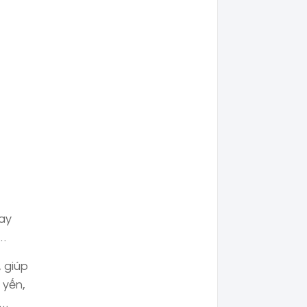
gay
,…
 giúp
 yến,
,…