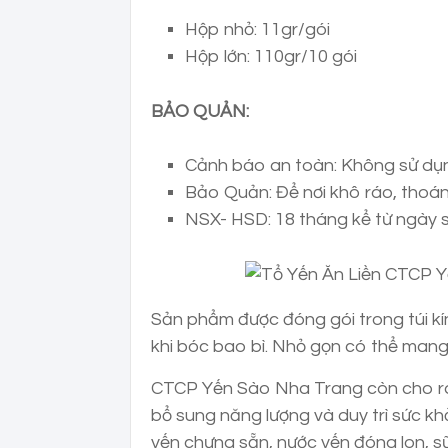
Hộp nhỏ: 11gr/gói
Hộp lớn: 110gr/10 gói
BẢO QUẢN:
Cảnh báo an toàn: Không sử dụn
Bảo Quản: Để nơi khô ráo, thoán
NSX- HSD: 18 tháng kể từ ngày s
Sản phẩm được đóng gói trong túi kí
khi bóc bao bì. Nhỏ gọn có thể mang
CTCP Yến Sào Nha Trang còn cho ra m
bổ sung năng lượng và duy trì sức khỏ
yến chưng sẵn, nước yến đóng lon, s