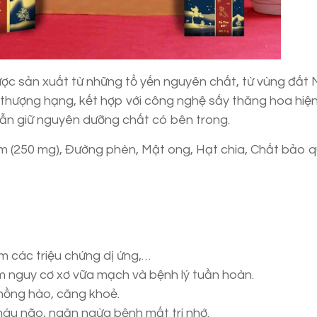
ợc sản xuất từ những tổ yến nguyên chất, từ vùng đất
ượng hạng, kết hợp với công nghệ sấy thăng hoa hiện
ẫn giữ nguyên dưỡng chất có bên trong.
m (250 mg), Đường phèn, Mật ong, Hạt chia, Chất bảo 
ảm các triệu chứng dị ứng,…
ảm nguy cơ xơ vữa mạch và bệnh lý tuần hoàn.
hồng hào, căng khoẻ.
áu não, ngăn ngừa bệnh mất trí nhớ.