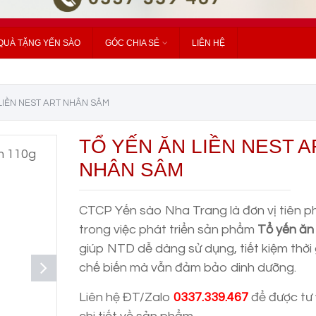
QUÀ TẶNG YẾN SÀO
GÓC CHIA SẺ
LIÊN HỆ
LIỀN NEST ART NHÂN SÂM
TỔ YẾN ĂN LIỀN NEST A
NHÂN SÂM
CTCP Yến sào Nha Trang là đơn vị tiên 
trong việc phát triển sản phẩm
Tổ yến ăn 
giúp NTD dễ dàng sử dụng, tiết kiệm thời
chế biến mà vẫn đảm bảo dinh dưỡng.
Liên hệ ĐT/Zalo
0337.339.467
để được tư