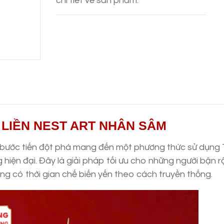
chi tiết về sản phẩm.
 LIỀN NEST ART NHÂN SÂM
 bước tiến đột phá mang đến một phương thức sử dụng
g hiện đại. Đây là giải pháp tối ưu cho những người bận r
g có thời gian chế biến yến theo cách truyền thống.