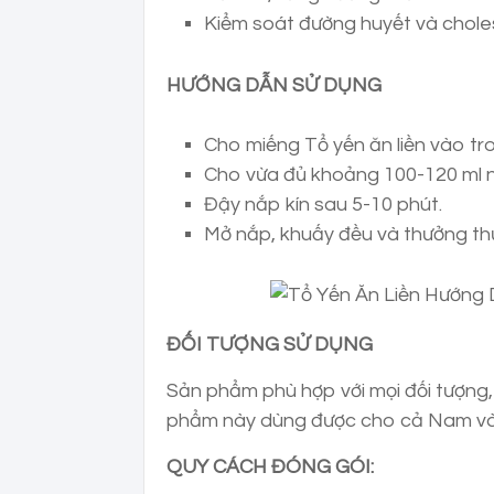
Kiểm soát đường huyết và chole
HƯỚNG DẪN SỬ DỤNG
Cho miếng Tổ yến ăn liền vào tr
Cho vừa đủ khoảng 100-120 ml n
Đậy nắp kín sau 5-10 phút.
Mở nắp, khuấy đều và thưởng th
ĐỐI TƯỢNG SỬ DỤNG
Sản phẩm phù hợp với mọi đối tượng,
phẩm này dùng được cho cả Nam và
QUY CÁCH ĐÓNG GÓI: