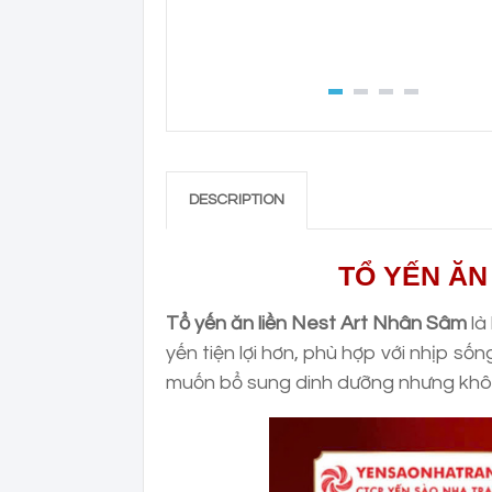
DESCRIPTION
TỔ YẾN ĂN
Tổ yến ăn liền Nest Art Nhân Sâm
là
yến tiện lợi hơn, phù hợp với nhịp sốn
muốn bổ sung dinh dưỡng nhưng khôn