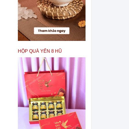
HỘP QUÀ YẾN 8 HŨ