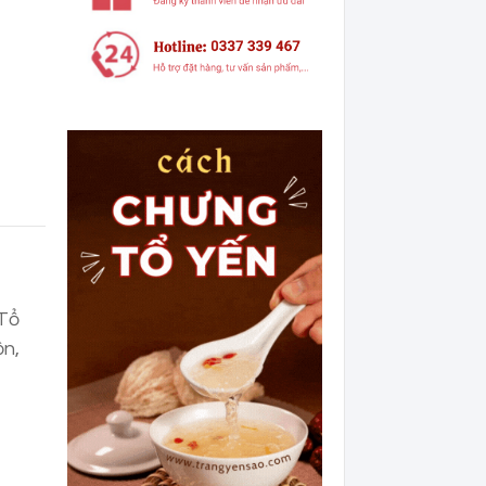
 Tổ
ộn,