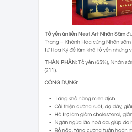
Tổ yến ăn liền Nest Art Nhân Sâm
đư
Trang – Khánh Hòa cùng Nhân sâm th
từ Hoa Kỳ để làm khô
tổ yến
nhưng v
THÀN PHẦN:
Tổ yến (65%), Nhân sâ
(211).
CÔNG DỤNG:
Tăng khả năng miễn dịch.
Cải thiện đường ruột, dạ dày, gi
Hỗ trợ làm giảm cholesterol, gi
Ngăn ngừa lão hoá da, giúp da 
Bổ não, tăng cường tuần hoàn m