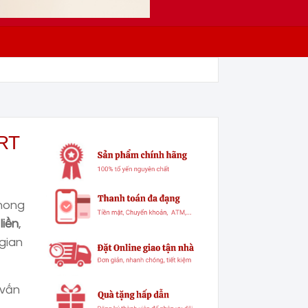
RT
phong
liền
,
 gian
 vấn