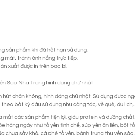
g sản phẩm khi đã hết hạn sử dụng.
g mát, tránh ánh nắng trực tiếp.
ản xuất được in trên bao bì.
n hút chân không, hình dáng chữ nhật. Sử dụng được n
 theo bất kỳ đâu sử dụng như công tác, về quê, du lịch
ắt các sản phẩm tiện lợi, giàu protein và dưỡng chất,
e hàng ngày như tổ yến tinh chế, súp yến ăn liền, bột tổ
ữa chua sấy khô, cà phê tổ yến, bánh trung thu yến sào