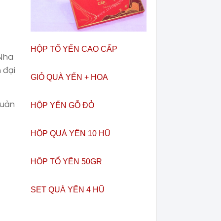
HỘP TỔ YẾN CAO CẤP
 Nha
 đại
GIỎ QUÀ YẾN + HOA
quản
HỘP YẾN GỖ ĐỎ
HỘP QUÀ YẾN 10 HŨ
HỘP TỔ YẾN 50GR
SET QUÀ YẾN 4 HŨ