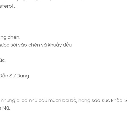
sterol…
ong chén.
ước sôi vào chén và khuấy đều.
ức.
 những ai có nhu cầu muốn bồi bổ, nâng sao sức khỏe. 
 Nữ.