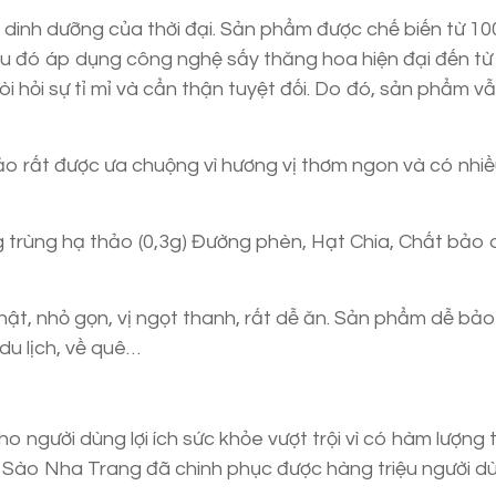
 dinh dưỡng của thời đại. Sản phẩm được chế biến từ 1
u đó áp dụng công nghệ sấy thăng hoa hiện đại đến t
òi hỏi sự tỉ mỉ và cẩn thận tuyệt đối. Do đó, sản phẩm vẫ
ảo rất được ưa chuộng vì hương vị thơm ngon và có nhiều
 trùng hạ thảo (0,3g) Đường phèn, Hạt Chia, Chất bảo
t, nhỏ gọn, vị ngọt thanh, rất dễ ăn. Sản phẩm dễ bảo
du lịch, về quê…
 người dùng lợi ích sức khỏe vượt trội vì có hàm lượng 
 Sào Nha Trang đã chinh phục được hàng triệu người dù