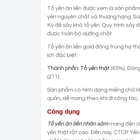
Tổ yến ăn liền được xem là sản phẩm
yến nguyên chất và thượng hạng. Sa
Kỳ để sấy khô tổ yến. Quy trình sấy đ
được toàn bộ dưỡng chất.
Tổ yến ăn liền gold đông trùng hạ th
ích đặc biệt.
Thành phần
:
Tổ yến thật
(45%); Đông
(211).
Sản phẩm có hình dạng miếng chữ nhậ
quản, dễ mang theo khi đi công tác, 
Công dụng
Tổ yến ăn liền nhân sâm
mang đến cho
yến thật rất cao. Đến nay, CTCP Yến