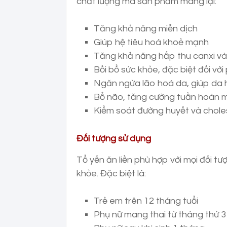
chất lượng mà sản phẩm mang lại:
Tăng khả năng miễn dịch
Giúp hệ tiêu hoá khoẻ mạnh
Tăng khả năng hấp thu canxi và
Bồi bổ sức khỏe, đặc biệt đối với
Ngăn ngừa lão hoá da, giúp da 
Bổ não, tăng cường tuần hoàn m
Kiểm soát đường huyết và chole
Đối tượng sử dụng
Tổ yến ăn liền phù hợp với mọi đối t
khỏe. Đặc biệt là:
Trẻ em trên 12 tháng tuổi
Phụ nữ mang thai từ tháng thứ 3 