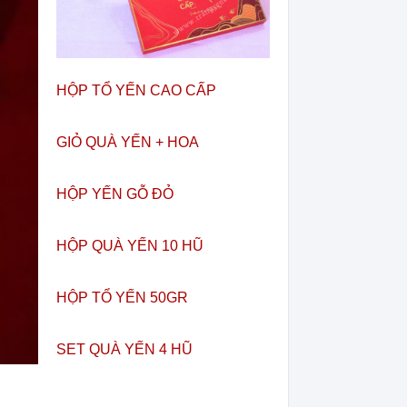
HỘP TỔ YẾN CAO CẤP
GIỎ QUÀ YẾN + HOA
HỘP YẾN GỖ ĐỎ
HỘP QUÀ YẾN 10 HŨ
HỘP TỔ YẾN 50GR
SET QUÀ YẾN 4 HŨ