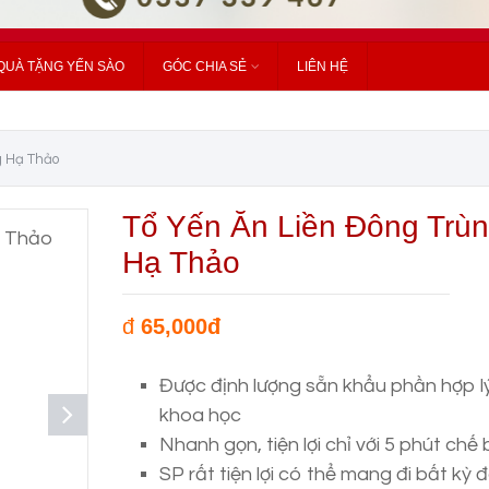
QUÀ TẶNG YẾN SÀO
GÓC CHIA SẺ
LIÊN HỆ
g Hạ Thảo
Tổ Yến Ăn Liền Đông Trù
Hạ Thảo
đ
65,000đ
Được định lượng sẵn khẩu phần hợp lý
khoa học
Nhanh gọn, tiện lợi chỉ với 5 phút chế 
SP rất tiện lợi có thể mang đi bất kỳ 