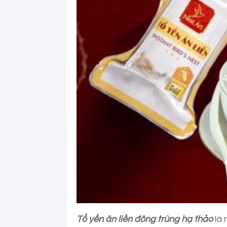
Tổ yến ăn liền đông trùng hạ thảo
là 