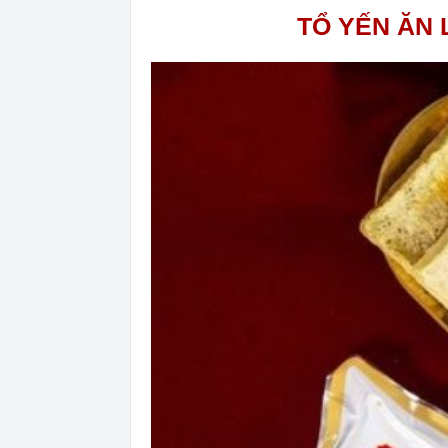
TỔ YẾN ĂN 