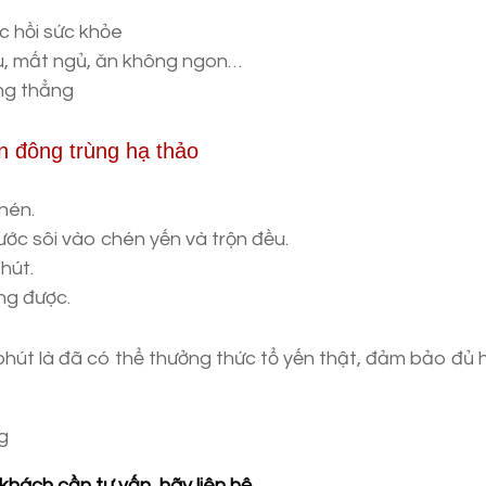
c hồi sức khỏe
u, mất ngủ, ăn không ngon…
ng thẳng
n đông trùng hạ thảo
chén.
ước sôi vào chén yến và trộn đều.
hút.
ng được.
 phút là đã có thể thưởng thức tổ yến thật, đảm bảo đủ
khách cần tư vấn, hãy liên hệ