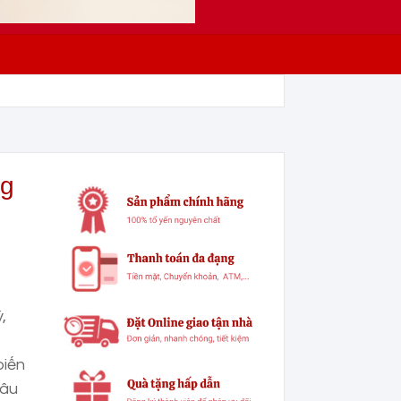
ng
,
biến
đâu