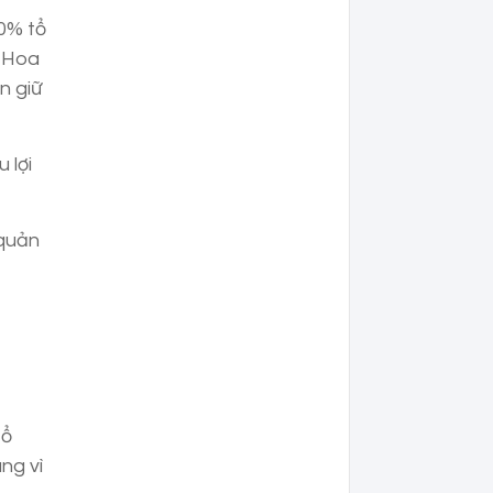
00% tổ
ừ Hoa
n giữ
 lợi
 quản
tổ
ng vì