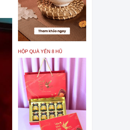
HỘP QUÀ YẾN 8 HŨ