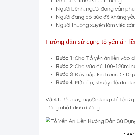
Phụ nữ sau khi sinh 1 tháng
Người bệnh, người đang cần phụ
Người đang có sức đề kháng yế
Người thường xuyên làm việc că
Hướng dẫn sử dụng tổ yến ăn liề
Bước 1
: Cho Tổ yến ăn liền vào 
Bước 2
: Cho vừa đủ 100-120ml n
Bước 3
: Đậy nắp kín trong 5-10 p
Bước 4
: Mở nắp, khuấy đều là dù
Với 4 bước này, người dùng chỉ tốn 5
lượng chất dinh dưỡng.
Quý 