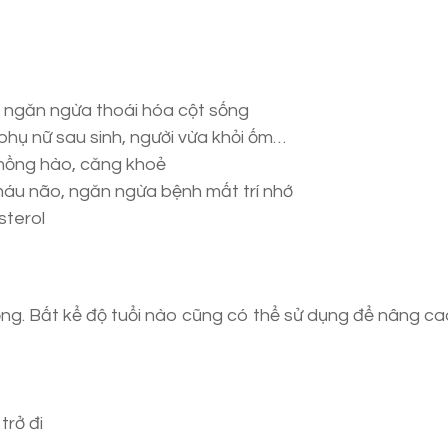
 ngăn ngừa thoái hóa cột sống
 phụ nữ sau sinh, người vừa khỏi ốm…
hồng hào, căng khoẻ
áu não, ngăn ngừa bệnh mất trí nhớ
sterol
ượng. Bất kể độ tuổi nào cũng có thể sử dụng để nâng c
trở đi