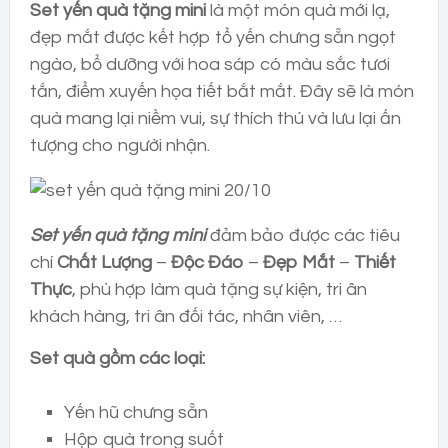
Set yến quà tặng mini
là một món quà mới lạ,
đẹp mắt được kết hợp
tổ yến
chưng sẵn ngọt
ngào, bổ dưỡng với hoa sáp có màu sắc tươi
tắn, điểm xuyến họa tiết bắt mắt. Đây sẽ là món
quà mang lại niềm vui, sự thích thú và lưu lại ấn
tượng cho người nhận.
Set yến quà tặng mini
đảm bảo được các tiêu
chí
Chất Lượng
–
Độc Đáo
–
Đẹp Mắt
–
Thiết
Thực
, phù hợp làm quà tặng sự kiện, tri ân
khách hàng, tri ân đối tác, nhân viên, …
Set quà gồm các loại:
Yến hũ chưng sẵn
Hộp quà trong suốt