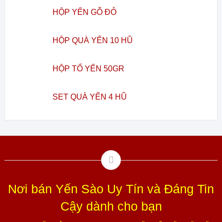
HỘP YẾN GỖ ĐỎ
HỘP QUÀ YẾN 10 HŨ
HỘP TỔ YẾN 50GR
SET QUÀ YẾN 4 HŨ
Nơi bán Yến Sào Uy Tín và Đáng Tin
Cậy dành cho bạn