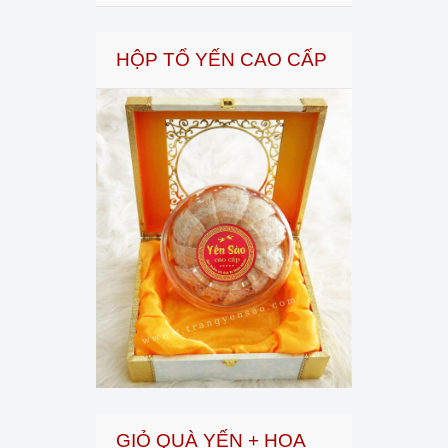
HỘP TỔ YẾN CAO CẤP
GIỎ QUÀ YẾN + HOA