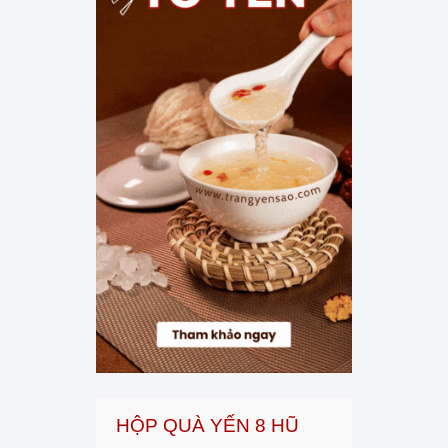
HỘP QUÀ YẾN 8 HŨ