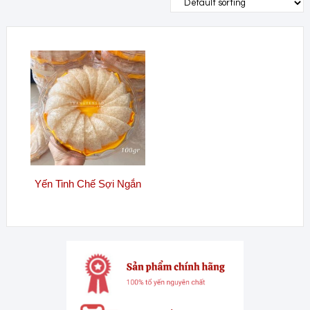
Yến Tinh Chế Sợi Ngắn