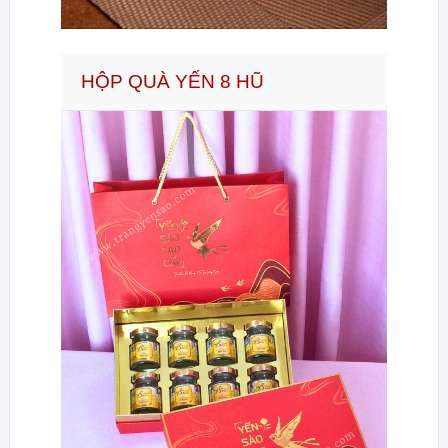
HỘP QUÀ YẾN 8 HŨ